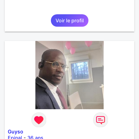
Voir le profil
Guyso
Epinal
-
36 ans