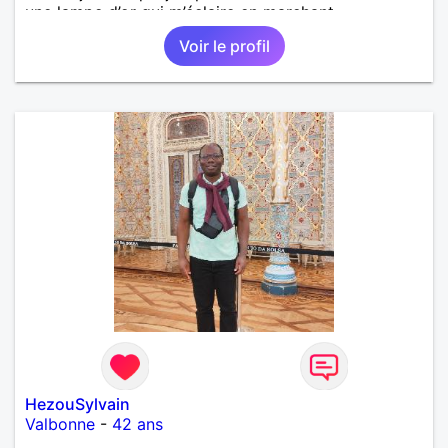
une lampe d’or qui m’éclaire en marchant...
Voir le profil
HezouSylvain
Valbonne
-
42 ans