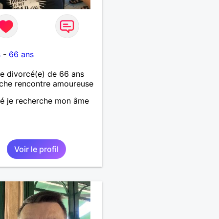
s
-
66 ans
 divorcé(e) de 66 ans
che rencontre amoureuse
é je recherche mon âme
Voir le profil