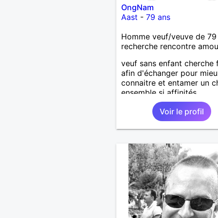
OngNam
Aast
-
79 ans
Homme veuf/veuve de 79
recherche rencontre amo
veuf sans enfant cherche
afin d'échanger pour mieu
connaitre et entamer un 
ensemble si affinités.
Voir le profil