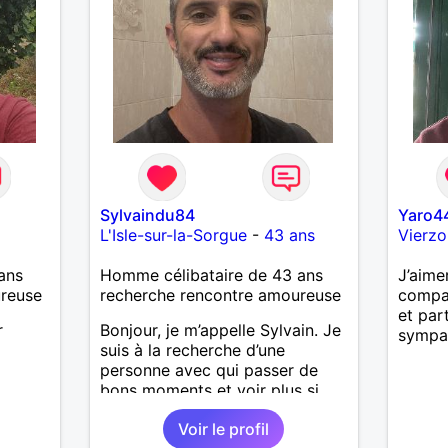
Sylvaindu84
Yaro4
L'Isle-sur-la-Sorgue
-
43 ans
Vierzo
ans
Homme célibataire de 43 ans
J’aime
ureuse
recherche rencontre amoureuse
compa
et pa
r
Bonjour, je m’appelle Sylvain. Je
sympa
suis à la recherche d’une
personne avec qui passer de
bons moments et voir plus si
nous nous correspondons.
Voir le profil
J’aime la nature, les voyages et