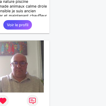
la nature piscine
nade animaux calme drole
ensible je suis ancien
ier et maintenant chauffeur
 jai un chien et un chat
Voir le profil
che relation durable