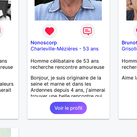
Nonoscorp
Bruno
Charleville-Mézières
-
53 ans
Grisol
ans
Homme célibataire de 53 ans
Homme
ureuse
recherche rencontre amoureuse
recher
Bonjour, je suis originaire de la
Aime l
aleurs
seine et marne et dans les
erait
Ardennes depuis 4 ans, j'aimerai
trouver une belle rencontre qui
me ferai découvrir cette belle
Voir le profil
région sur mon temps libre, je
recherche quelqu'un de simple
et sincère, une bonne complicité
et de la bonne humeur me
ravirait.. alors si l'envie de me