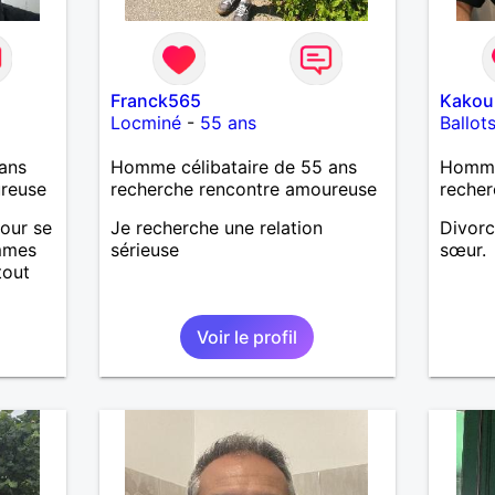
Franck565
Kakou
Locminé
-
55 ans
Ballot
ans
Homme célibataire de 55 ans
Homme
ureuse
recherche rencontre amoureuse
recher
mour se
Je recherche une relation
Divorc
emmes
sérieuse
sœur.
tout
Etant
Voir le profil
nuer
e je
seté
 ne