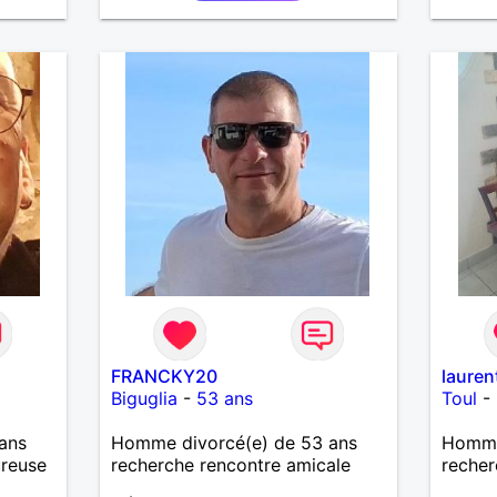
aussi faire la fête de temps en
temps ;-)Je suis papa d’un petit
garçon de 7 ans dont je
m’occupe en garde alternée.
J’aime à peu près tous les styles
de musique. (Oui je suis pas trop
fan de Jul). Je fais du sport
pour garder la forme et plutôt
agréable à regarder. (Enfin je le
pense en tout cas 😂)
FRANCKY20
lauren
Biguglia
-
53 ans
Toul
-
ans
Homme divorcé(e) de 53 ans
Homme 
ureuse
recherche rencontre amicale
recher