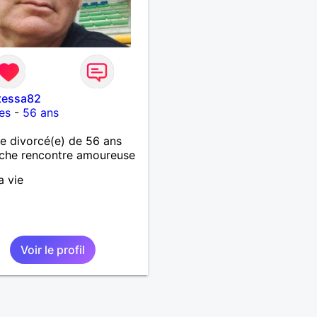
tessa82
les
-
56 ans
 divorcé(e) de 56 ans
che rencontre amoureuse
a vie
Voir le profil