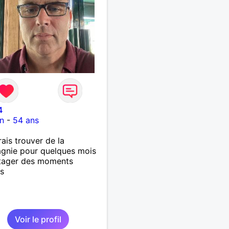
4
n
-
54 ans
rais trouver de la
gnie pour quelques mois
rtager des moments
s
Voir le profil