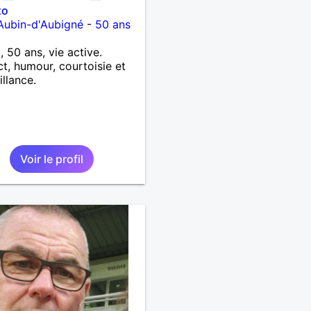
zo
Aubin-d'Aubigné
-
50 ans
, 50 ans, vie active.
t, humour, courtoisie et
illance.
Voir le profil