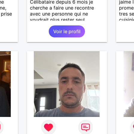
he
Célibataire depuis 6 mois je
jaime 
ne,
cherche a faire une recontre
prome
 prise
avec une personne qui ne
tres s
voudrait plus rester seul ,
cuisin
comme moi .
de bus
Voir le profil
recher