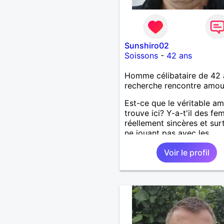
Sunshiro02
Soissons
-
42 ans
Homme célibataire de 42 
recherche rencontre amo
Est-ce que le véritable a
trouve ici? Y-a-t'il des f
réellement sincères et sur
ne jouant pas avec les
sentiments des hommes? 
Voir le profil
un homme protecteur et
bienveillant, je veux conti
d'y croire et pouvoir enfin
former la petite famille qu
désir temps. Faux profil,
profiteuse et autres joyeu
passer votre chemin, vous
m'intéressez pas du tout!