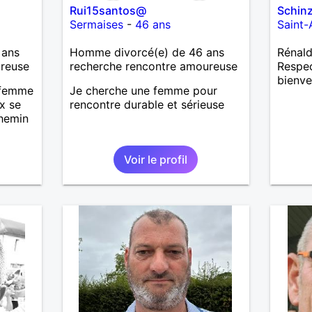
Rui15santos@
Schin
Sermaises
-
46 ans
Saint-
 ans
Homme divorcé(e) de 46 ans
Rénald
ureuse
recherche rencontre amoureuse
Respec
bienve
 femme
Je cherche une femme pour
x se
rencontre durable et sérieuse
chemin
Voir le profil