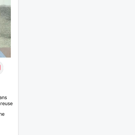
découvrir vous en dit, je vous
dis à bientôt.
ans
ureuse
ne