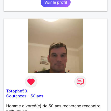
Voir le profil
Totophe50
Coutances
-
50 ans
Homme divorcé(e) de 50 ans recherche rencontre
amoureuse