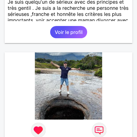
Je suis quelqu'un de sérieux avec des principes et
très gentil . Je suis a la recherche une personne très
sérieuses ,franche et honnête les critères les plus
importants, voir accepter une maman divorcer avec
son enfant il n y a aucun problème. S' abstenir au
Voir le profil
personne non sérieuse merci. Recherche dans un
premier temps dialogue et apprendre à connaître la
personne puis dans un deuxième temps relation plus
sérieuse a voir une vie a deux. (2017 )Ma situation
professionnelle et agent de sécurité privée et
agents SIAP1. ET télésurveillance et vidéo
protection dans les casino supermarché. en CDI
Mes passions. Sont la robotique ,vtt ,Echeque
,astronomie . Service militaire belfort 35 régiment d
infanterie et engager sur 5 ans.de (1998 a 2003.)
Divers je fait en moyenne 6 km de marche par jour
a pieds. A la fin de mon travail a mon domicile. J 'ai
un rêve cet de construire une vie a deux en
harmonie. Si je pourrais lui décrocher la lune je le
ferais. A chaque fois que je vois un beau ciel étoilé
je rêve d' être avec quelqu'un.