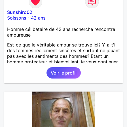
Sunshiro02
Soissons
-
42 ans
Homme célibataire de 42 ans recherche rencontre
amoureuse
Est-ce que le véritable amour se trouve ici? Y-a-t'il
des femmes réellement sincères et surtout ne jouant
pas avec les sentiments des hommes? Etant un
homme protecteur et bienveillant, je veux continuer
d'y croire et pouvoir enfin former la petite famille
Voir le profil
que je désir temps. Faux profil, profiteuse et autres
joyeuseté passer votre chemin, vous ne
m'intéressez pas du tout!