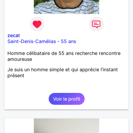
zecat
Saint-Denis-Camélias
-
55 ans
Homme célibataire de 55 ans recherche rencontre
amoureuse
Je suis un homme simple et qui apprécie l’instant
présent
Voir le profil