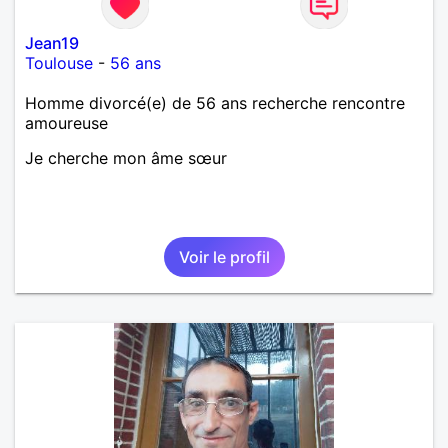
Jean19
Toulouse
-
56 ans
Homme divorcé(e) de 56 ans recherche rencontre
amoureuse
Je cherche mon âme sœur
Voir le profil