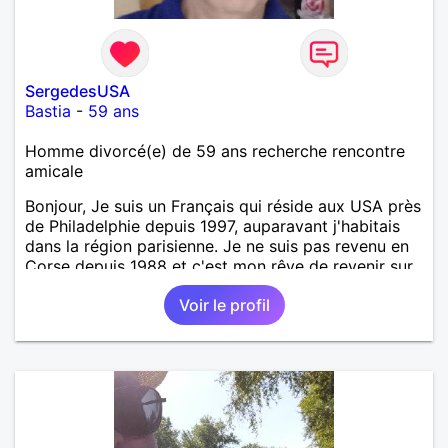
SergedesUSA
Bastia
-
59 ans
Homme divorcé(e) de 59 ans recherche rencontre
amicale
Bonjour, Je suis un Français qui réside aux USA près
de Philadelphie depuis 1997, auparavant j'habitais
dans la région parisienne. Je ne suis pas revenu en
Corse depuis 1988 et c'est mon rêve de revenir sur
l'île de beauté et même peut-être d'y rester. J'ai
Voir le profil
quelques origines corses du côté de ma mère mais
plus de famille à part ma mère et j'avais fait
quelques projets avec elle pour trouver "un pied-à-
terre" en Corse mais vu qu'elle est atteinte de
démence et a été obligée d'être admise dans une
maison de retraite. J'aimerais trouver des contacts
en Corse (hommes, femmes) de tout âge pour
amitiés et rencontres. Je serais aussi intéressé