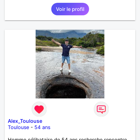
Voir le profil
Alex_Toulouse
Toulouse
-
54 ans
Homme célibataire de 54 ans recherche rencontre