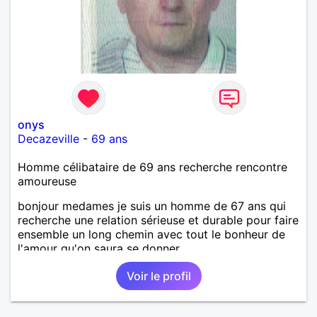
onys
Decazeville
-
69 ans
Homme célibataire de 69 ans recherche rencontre
amoureuse
bonjour medames je suis un homme de 67 ans qui
recherche une relation sérieuse et durable pour faire
ensemble un long chemin avec tout le bonheur de
l'amour qu'on saura se donner.
Voir le profil