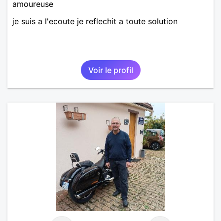
amoureuse
je suis a l'ecoute je reflechit a toute solution
Voir le profil