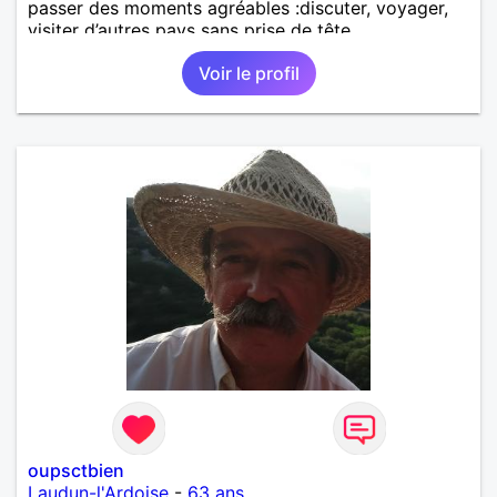
passer des moments agréables :discuter, voyager,
visiter d’autres pays sans prise de tête.
Voir le profil
oupsctbien
Laudun-l'Ardoise
-
63 ans