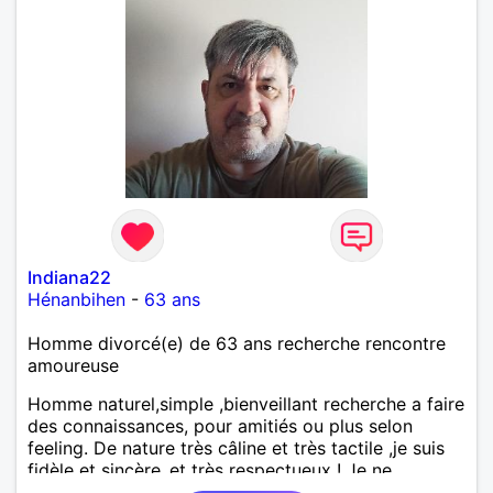
Indiana22
Hénanbihen
-
63 ans
Homme divorcé(e) de 63 ans recherche rencontre
amoureuse
Homme naturel,simple ,bienveillant recherche a faire
des connaissances, pour amitiés ou plus selon
feeling. De nature très câline et très tactile ,je suis
fidèle et sincère.,et très respectueux ! Je ne
supporte pas le mensonge.Rien ne vaut une vraie