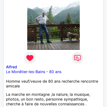
Alfred
Le Monêtier-les-Bains
-
80 ans
Homme veuf/veuve de 80 ans recherche rencontre
amicale
La marche en montagne ,la nature, la musique,
photos, un bon resto, personne sympathique,
cherche à faire de nouvelles connaissances .