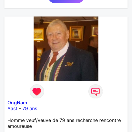
OngNam
Aast
-
79 ans
Homme veuf/veuve de 79 ans recherche rencontre
amoureuse