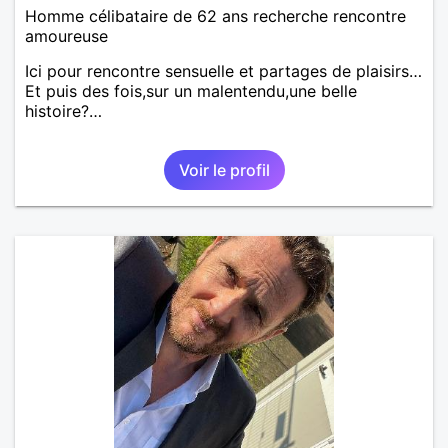
Homme célibataire de 62 ans recherche rencontre
amoureuse
Ici pour rencontre sensuelle et partages de plaisirs…
Et puis des fois,sur un malentendu,une belle
histoire?…
Voir le profil