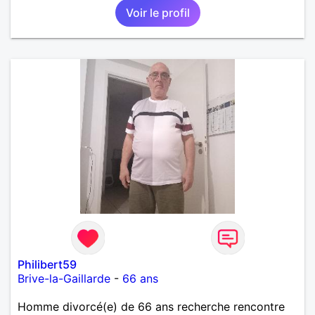
Voir le profil
rencontre,pour échanger en toute simplicité,j'ai du
mal à prolonger des échanges virtuels Je suis plutôt
attiré par des femmes ayant la cinquantaine ,belles
dans leurs têtes et dans leurs corps. Féminines
naturellement ,sans fards ,ni excès A vous de jouer
Mesdames 😉
Philibert59
Brive-la-Gaillarde
-
66 ans
Homme divorcé(e) de 66 ans recherche rencontre