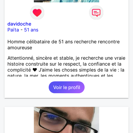
davidoche
Païta
-
51 ans
Homme célibataire de 51 ans recherche rencontre
amoureuse
Attentionné, sincère et stable, je recherche une vraie
histoire construite sur le respect, la confiance et la
complicité ❤️ J’aime les choses simples de la vie : la
nature, la mer, les moments authentiques et les
personnes au grand cœur 🌊🌿 Très câlin et
Voir le profil
affectueux, j’adore les petits moments de tendresse
et les calinous réguliers 😊❤️ La solitude finit parfois
par peser, alors si tu es en Nouvelle-Calédonie et
que tu crois encore à un amour vrai, prenons le
temps de discuter… et laissons l’avenir nous guider
🌹