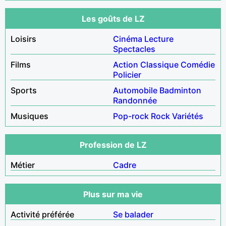
Les goûts de LZ
Loisirs
Cinéma
Lecture
Spectacles
Films
Action
Classique
Comédie
Policier
Sports
Automobile
Badminton
Randonnée
Musiques
Pop-rock
Rock
Variétés
Profession de LZ
Métier
Cadre
Plus sur ma vie
Activité préférée
Se balader