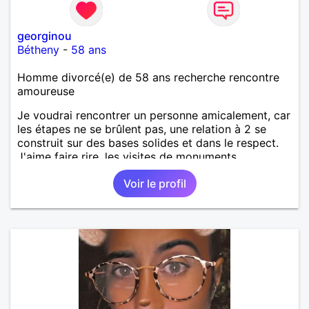
georginou
Bétheny
-
58 ans
Homme divorcé(e) de 58 ans recherche rencontre
amoureuse
Je voudrai rencontrer un personne amicalement, car
les étapes ne se brûlent pas, une relation à 2 se
construit sur des bases solides et dans le respect.
J'aime faire rire, les visites de monuments
historiques, balades restaurants, cinéma et même
Voir le profil
cuisiner... Le physique n'est pas ma priorité car c'est
ce qui cache dans le coeur que ce situe les plus
belles choses. Un petit mot me ferai plaisir. A
bientôt.