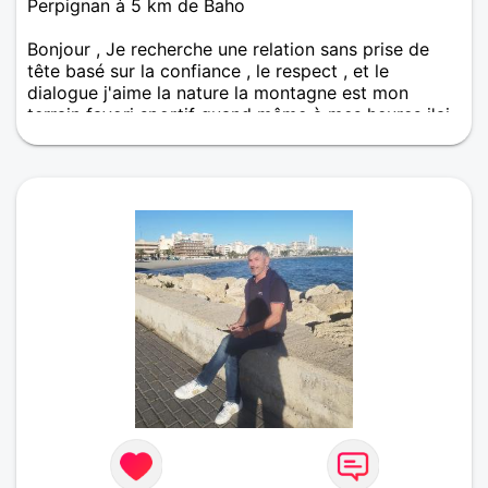
Perpignan à 5 km de Baho
Bonjour , Je recherche une relation sans prise de
tête basé sur la confiance , le respect , et le
dialogue j'aime la nature la montagne est mon
terrain favori sportif quand même à mes heures j'ai
deux toutous qui me suivent un peu partout , je suis
conciliant et en général de bonne humeur . Les
balades en amoureux et les soirées cocooning sont
tout autant apprécié voilà mesdames à bientôt de
vous lire .