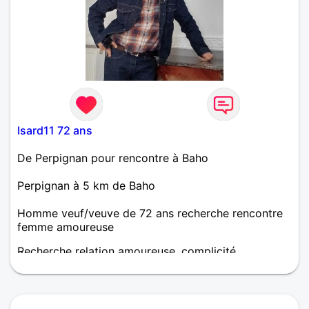
Isard11 72 ans
De Perpignan pour rencontre à Baho
Perpignan à 5 km de Baho
Homme veuf/veuve de 72 ans recherche rencontre
femme amoureuse
Recherche relation amoureuse, complicité,
franchise, hygiene, avec la joie de vivre, J’aime la
femme pour ce qu’elle est, et représente, Mais aussi,
mer, montagne, randonnée,visite, cuisine les bonnes
tables, les soirées entre amis, pub etc... Je vi à la