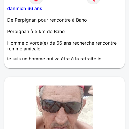
danmich 66 ans
De Perpignan pour rencontre à Baho
Perpignan à 5 km de Baho
Homme divorcé(e) de 66 ans recherche rencontre
femme amicale
je suis un homme qui va étre à la retraite je
recherche une rencontre amicale et plus si affinité .
j'aime beaucoup la marche et faire du VTT en
amateur bien . je suis divorcé et pére de 2 grands
enfants , 1 garçon et un fille