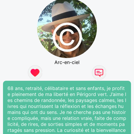
Arc-en-ciel
68 ans, retraité, célibataire et sans enfants, je profit
e pleinement de ma liberté en Périgord vert. J’aime l
es chemins de randonnée, les paysages calmes, les l
ivres qui nourrissent la réflexion et les échanges hu
mains qui ont du sens. Je ne cherche pas une histoir
e compliquée, mais une relation vraie, faite de comp
licité, de rires, de sorties simples et de moments pa
rtagés sans pression. La curiosité et la bienveillance